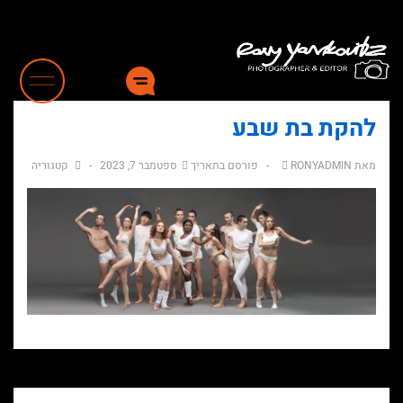
לג
תוכן
אשי
להקת בת שבע
מאת
RONYADMIN
פורסם בתאריך
ספטמבר 7, 2023
קטגוריה