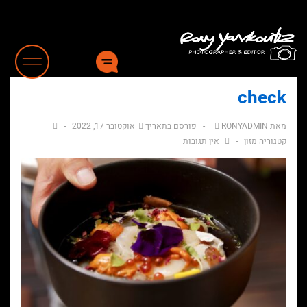
לג
תוכן
אשי
check
מאת
RONYADMIN
פורסם בתאריך
אוקטובר 17, 2022
קטגוריה
מזון
אין תגובות